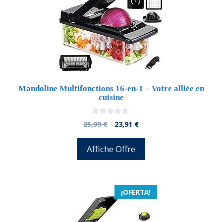
Mandoline Multifonctions 16-en-1 – Votre alliée en
cuisine
0
El
El
25,99
€
23,91
€
d
precio
precio
e
5
original
actual
Affiche Offre
era:
es:
25,99 €.
23,91 €.
¡OFERTA!