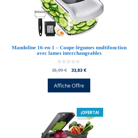
Mandoline 16-en-1 – Coupe-légumes multifonction
avec lames interchangeables
0
El
El
35,99
€
33,83
€
d
precio
precio
e
5
original
actual
Affiche Offre
era:
es:
35,99 €.
33,83 €.
¡OFERTA!