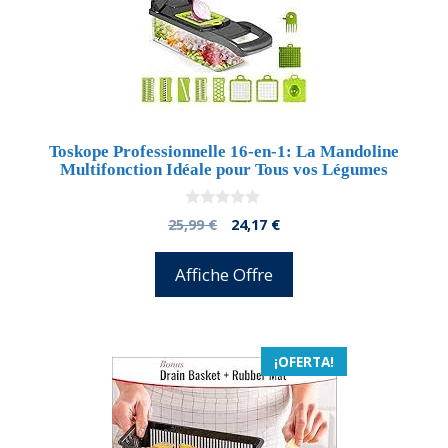
Toskope Professionnelle 16-en-1: La Mandoline
Multifonction Idéale pour Tous vos Légumes
0
El
El
25,99
€
24,17
€
d
precio
precio
e
5
original
actual
Affiche Offre
era:
es:
25,99 €.
24,17 €.
¡OFERTA!