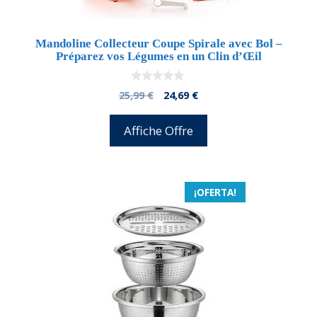
Mandoline Collecteur Coupe Spirale avec Bol –
Préparez vos Légumes en un Clin d’Œil
0
El
El
25,99
€
24,69
€
d
precio
precio
e
5
original
actual
Affiche Offre
era:
es:
25,99 €.
24,69 €.
¡OFERTA!