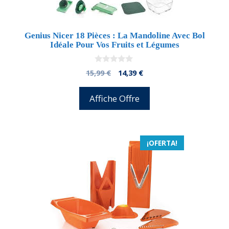
Genius Nicer 18 Pièces : La Mandoline Avec Bol
Idéale Pour Vos Fruits et Légumes
0
El
El
15,99
€
14,39
€
d
precio
precio
e
5
original
actual
Affiche Offre
era:
es:
15,99 €.
14,39 €.
¡OFERTA!