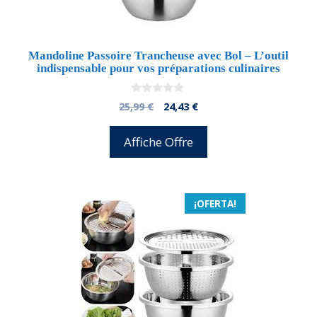
Mandoline Passoire Trancheuse avec Bol – L’outil
indispensable pour vos préparations culinaires
0
El
El
25,99
€
24,43
€
d
precio
precio
e
5
original
actual
Affiche Offre
era:
es:
25,99 €.
24,43 €.
¡OFERTA!