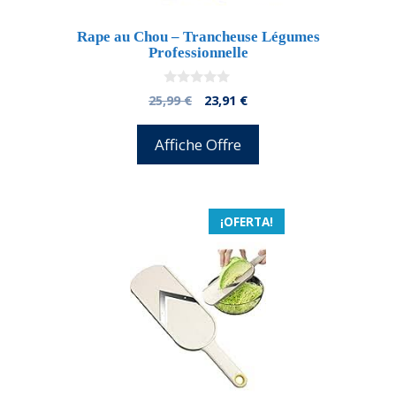
Rape au Chou – Trancheuse Légumes
Professionnelle
0
El
El
25,99
€
23,91
€
d
precio
precio
e
5
original
actual
Affiche Offre
era:
es:
25,99 €.
23,91 €.
¡OFERTA!