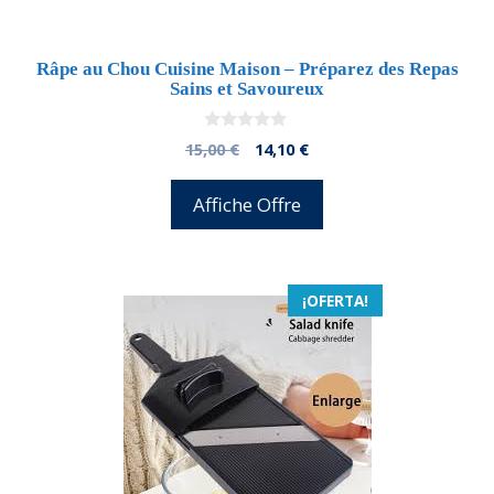
Râpe au Chou Cuisine Maison – Préparez des Repas
Sains et Savoureux
0
El
El
15,00
€
14,10
€
d
precio
precio
e
5
original
actual
Affiche Offre
era:
es:
15,00 €.
14,10 €.
¡OFERTA!