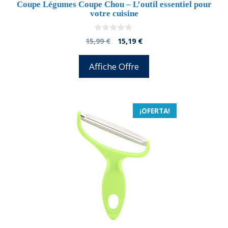
Coupe Légumes Coupe Chou – L’outil essentiel pour
votre cuisine
0
El
El
15,99
€
15,19
€
d
precio
precio
e
5
original
actual
Affiche Offre
era:
es:
15,99 €.
15,19 €.
¡OFERTA!