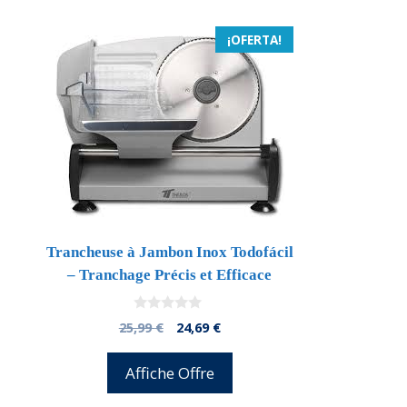
¡OFERTA!
Trancheuse à Jambon Inox Todofácil
– Tranchage Précis et Efficace
0
El
El
25,99
€
24,69
€
d
precio
precio
e
5
original
actual
Affiche Offre
era:
es:
25,99 €.
24,69 €.