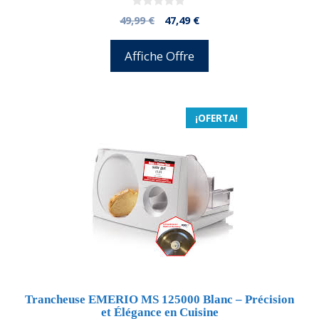
0
El
El
49,99
€
47,49
€
d
precio
precio
e
5
original
actual
Affiche Offre
era:
es:
49,99 €.
47,49 €.
¡OFERTA!
Trancheuse EMERIO MS 125000 Blanc – Précision
et Élégance en Cuisine