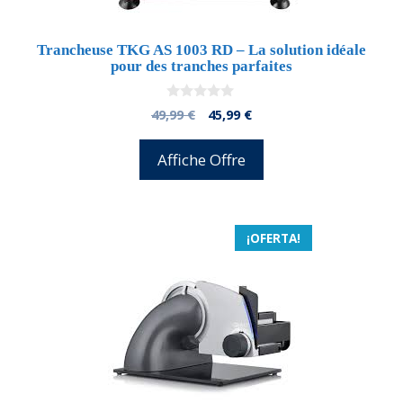
Trancheuse TKG AS 1003 RD – La solution idéale
pour des tranches parfaites
0
El
El
49,99
€
45,99
€
d
precio
precio
e
5
original
actual
Affiche Offre
era:
es:
49,99 €.
45,99 €.
¡OFERTA!