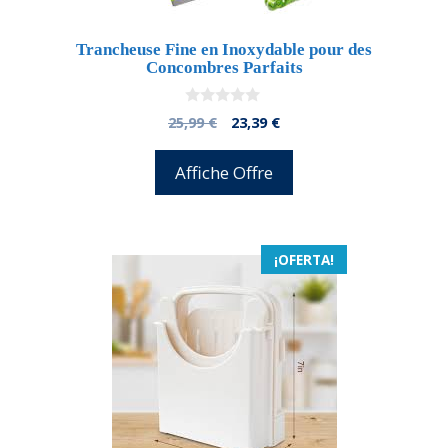
Trancheuse Fine en Inoxydable pour des
Concombres Parfaits
0
El
El
25,99
€
23,39
€
d
precio
precio
e
5
original
actual
Affiche Offre
era:
es:
25,99 €.
23,39 €.
¡OFERTA!