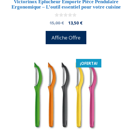
Victorinox Éplucheur Emporte Pièce Pendulaire
Ergonomique – L’outil essentiel pour votre cuisine
0
El
El
15,00
€
13,50
€
d
precio
precio
e
5
original
actual
Affiche Offre
era:
es:
15,00 €.
13,50 €.
¡OFERTA!