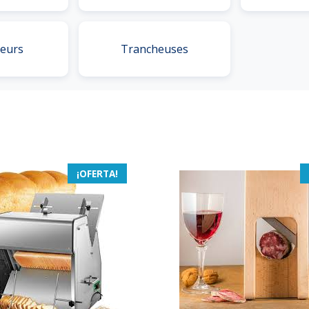
seurs
Trancheuses
¡OFERTA!