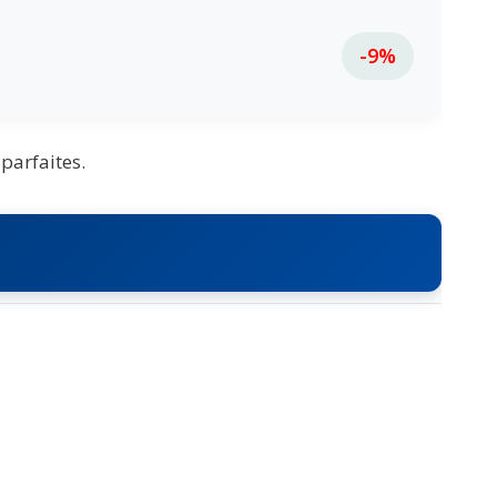
-9%
parfaites.