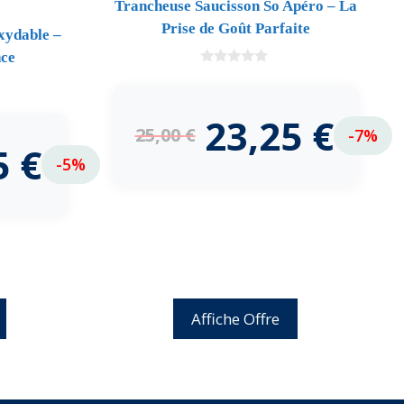
Trancheuse Saucisson So Apéro – La
Prise de Goût Parfaite
xydable –
nce
0
d
e
5
23,25
€
25,00
€
-7%
5
€
-5%
Affiche Offre