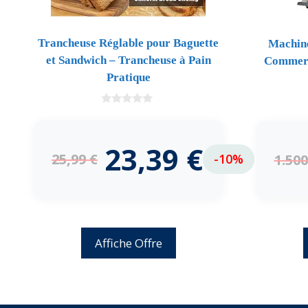
Trancheuse Réglable pour Baguette
Machine
et Sandwich – Trancheuse à Pain
Commerc
Pratique
0
d
e
5
23,39
€
25,99
€
1.50
-10%
Affiche Offre