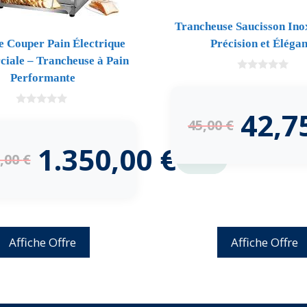
Trancheuse Saucisson Ino
 Couper Pain Électrique
Précision et Éléga
iale – Trancheuse à Pain
Performante
0
d
e
5
42,7
0
45,00
€
d
e
5
1.350,00
€
0,00
€
-10%
Affiche Offre
Affiche Offre