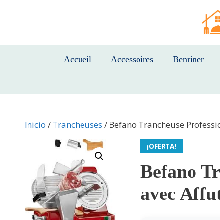
Saltar
al
contenido
Accueil
Accessoires
Benriner
Inicio
/
Trancheuses
/ Befano Trancheuse Professio
¡OFERTA!
Befano Tr
avec Affu