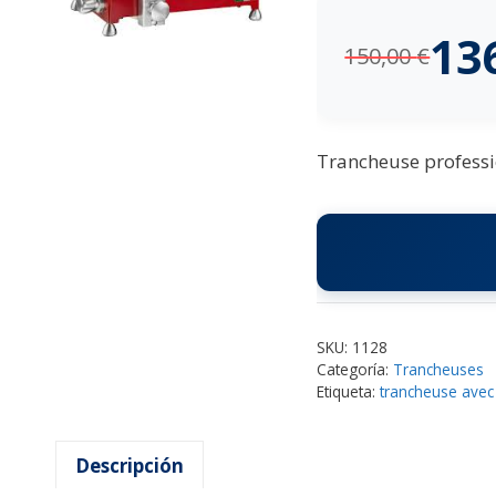
13
150,00
€
Trancheuse professio
SKU:
1128
Categoría:
Trancheuses
Etiqueta:
trancheuse avec
Descripción