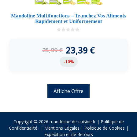
Mandoline Multifonctions – Tranchez Vos Aliments
Rapidement et Uniformément
0
d
e
23,39
€
25,99
€
5
-10%
Affiche Offre
Copyright © 2026 mandoline-de-cuisine.fr |
Politique de
Confidentialité
.
|
Mentions Légales
|
Politique de Cookies
|
Expédition et de Retours