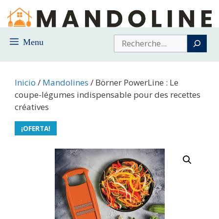
Saltar
al
contenido
Buscar
Menu
Inicio
/
Mandolines
/ Börner PowerLine : Le
coupe-légumes indispensable pour des recettes
créatives
¡OFERTA!