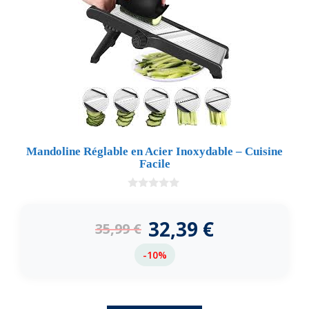
Mandoline Réglable en Acier Inoxydable – Cuisine
Facile
0
d
e
32,39
€
35,99
€
5
-10%