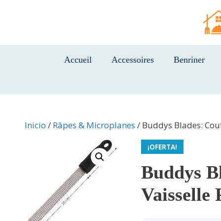
Saltar
al
contenido
Accueil
Accessoires
Benriner
Inicio
/
Râpes & Microplanes
/ Buddys Blades: Cout
¡OFERTA!
Buddys Bl
Vaisselle 