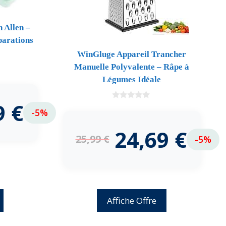
 Allen –
éparations
WinGluge Appareil Trancher
Manuelle Polyvalente – Râpe à
Légumes Idéale
9
€
0
-5%
d
e
5
24,69
€
25,99
€
-5%
Affiche Offre