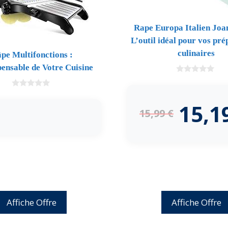
Rape Europa Italien Joan
L’outil idéal pour vos pr
culinaires
pe Multifonctions :
pensable de Votre Cuisine
0
d
0
e
d
5
15,1
e
15,99
€
5
Affiche Offre
Affiche Offre