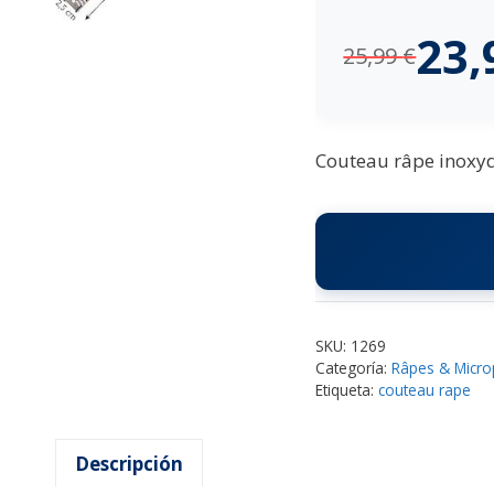
23
25,99
€
Couteau râpe inoxyda
SKU:
1269
Categoría:
Râpes & Micro
Etiqueta:
couteau rape
Descripción