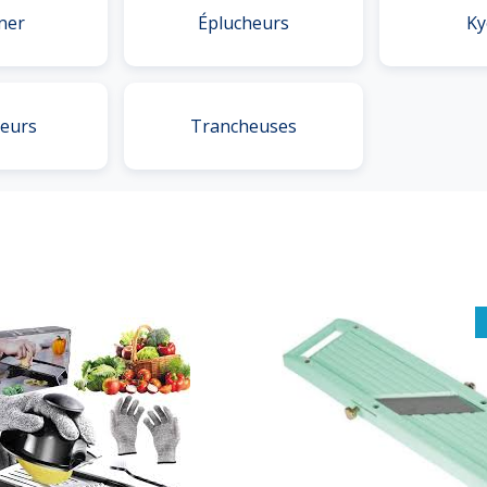
ner
Éplucheurs
Ky
seurs
Trancheuses