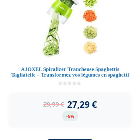
AJOXEL Spiralizer Trancheuse Spaghettis
Tagliatelle – Transformez vos légumes en spaghetti
0
d
e
27,29
€
29,99
€
5
-9%