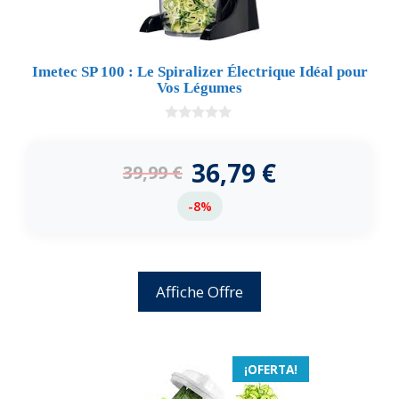
Imetec SP 100 : Le Spiralizer Électrique Idéal pour
Vos Légumes
0
d
e
36,79
€
39,99
€
5
-8%
Affiche Offre
¡OFERTA!