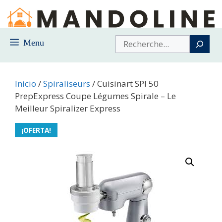
Saltar
al
contenido
Buscar
Menu
Inicio
/
Spiraliseurs
/ Cuisinart SPI 50
PrepExpress Coupe Légumes Spirale – Le
Meilleur Spiralizer Express
¡OFERTA!