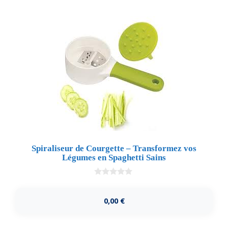
Spiraliseur de Courgette – Transformez vos
Légumes en Spaghetti Sains
0
d
e
0,00
€
5