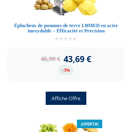
Éplucheur de pommes de terre LBMED en acier
inoxydable – Éfficacité et Précision
0
d
e
43,69
€
45,99
€
5
-5%
Affiche Offre
¡OFERTA!