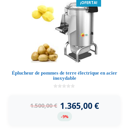
¡OFERTA!
Éplucheur de pommes de terre électrique en acier
inoxydable
0
d
e
1.365,00
€
1.500,00
€
5
-9%