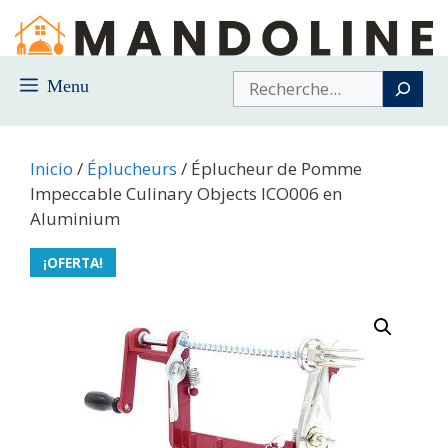
Saltar
al
contenido
Buscar
Menu
Inicio
/
Éplucheurs
/ Éplucheur de Pomme
Impeccable Culinary Objects ICO006 en
Aluminium
¡OFERTA!