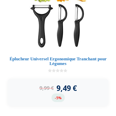
Éplucheur Universel Ergonomique Tranchant pour
Légumes
0
d
e
9,49
€
9,99
€
5
-5%