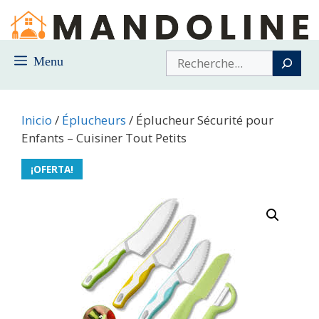
Saltar
al
contenido
Buscar
Menu
Inicio
/
Éplucheurs
/ Éplucheur Sécurité pour
Enfants – Cuisiner Tout Petits
¡OFERTA!