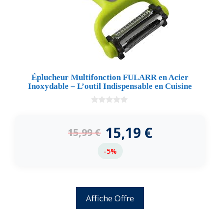
Éplucheur Multifonction FULARR en Acier
Inoxydable – L’outil Indispensable en Cuisine
0
d
e
15,19
€
15,99
€
5
-5%
Affiche Offre