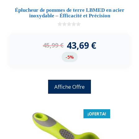
Éplucheur de pommes de terre LBMED en acier
inoxydable – Éfficacité et Précision
0
d
e
43,69
€
45,99
€
5
-5%
Affiche Offre
¡OFERTA!