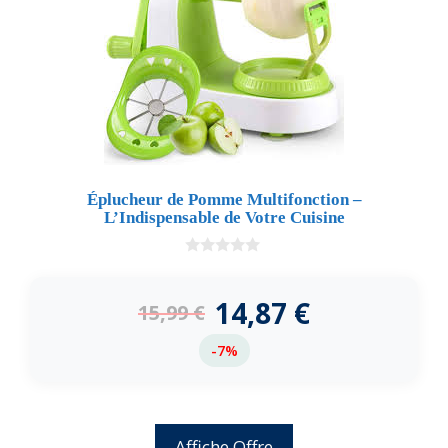
Éplucheur de Pomme Multifonction –
L’Indispensable de Votre Cuisine
0
d
e
14,87
€
15,99
€
5
-7%
Affiche Offre