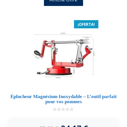
¡OFERTA!
Éplucheur Magnésium Inoxydable – L’outil parfait
pour vos pommes
0
d
e
5