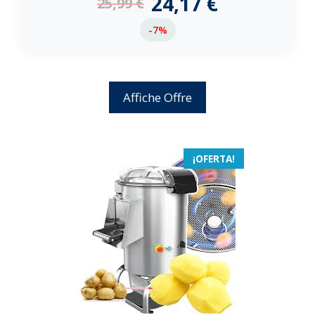
24,17
€
25,99
€
-7%
Affiche Offre
¡OFERTA!