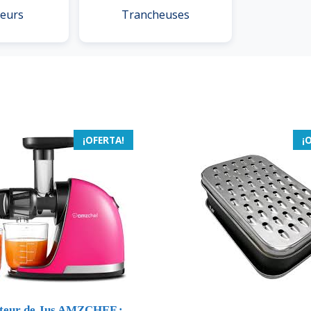
seurs
Trancheuses
¡OFERTA!
¡
teur de Jus AMZCHEF :