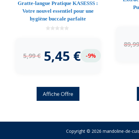
Gratte-langue Pratique KASESSS :
Pu
Votre nouvel essentiel pour une
hygiène buccale parfaite
0
d
89,9
e
5
5,45
€
5,99
€
-9%
Affiche Offre
Copyright © 2026 mandoline-de-cuis