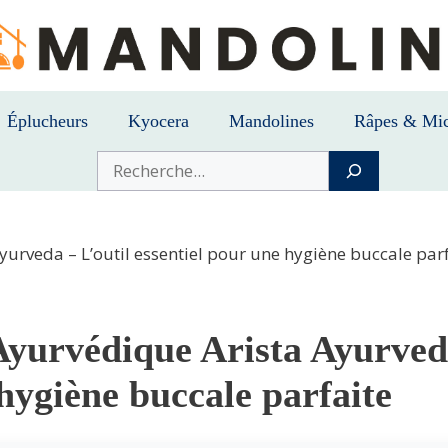
Éplucheurs
Kyocera
Mandolines
Râpes & Mic
Buscar
yurveda – L’outil essentiel pour une hygiène buccale par
Ayurvédique Arista Ayurveda
hygiène buccale parfaite