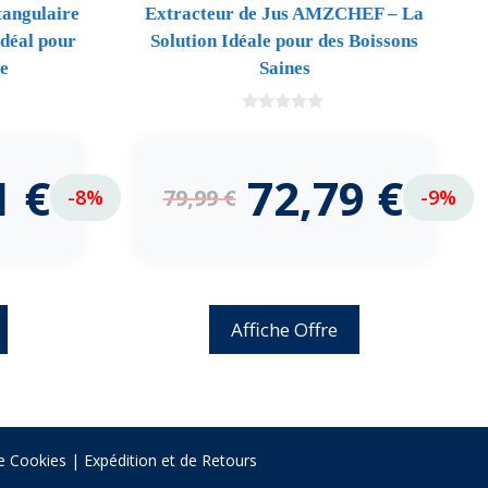
tangulaire
Extracteur de Jus AMZCHEF – La
déal pour
Solution Idéale pour des Boissons
e
Saines
0
d
e
5
1
€
72,79
€
79,99
€
-8%
-9%
Affiche Offre
de Cookies
|
Expédition et de Retours