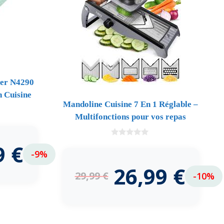
ier N4290
n Cuisine
Mandoline Cuisine 7 En 1 Réglable –
Multifonctions pour vos repas
0
9
€
d
-9%
e
5
26,99
€
29,99
€
-10%