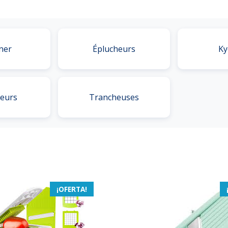
ner
Éplucheurs
Ky
seurs
Trancheuses
¡OFERTA!