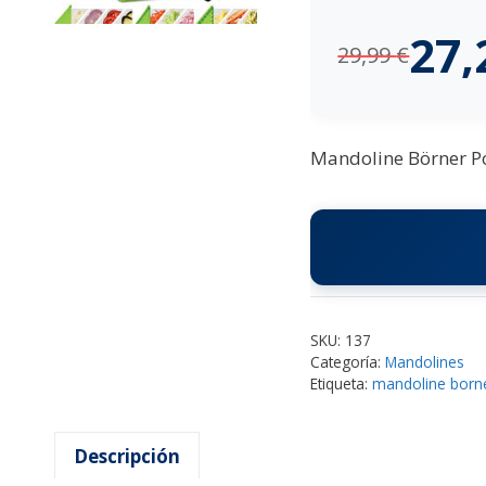
27
29,99
€
Mandoline Börner Pow
SKU:
137
Categoría:
Mandolines
Etiqueta:
mandoline born
Descripción