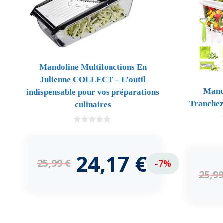
Mandoline Multifonctions En
Julienne COLLECT – L’outil
Mando
indispensable pour vos préparations
Tranchez
culinaires
0
d
e
5
24,17
€
25,99
€
-7%
25,9