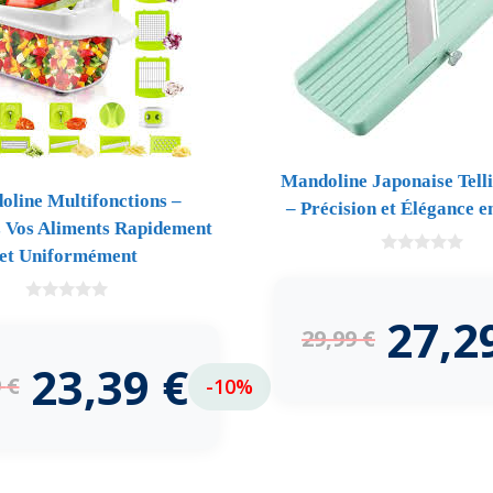
Mandoline Japonaise Tell
line Multifonctions –
– Précision et Élégance e
 Vos Aliments Rapidement
et Uniformément
0
d
e
5
0
27,2
d
29,99
€
e
5
23,39
€
9
€
-10%