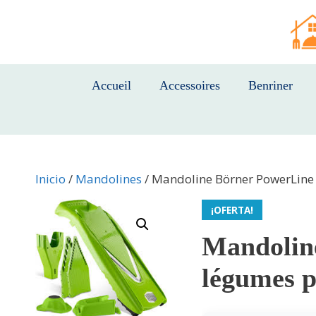
Saltar
al
contenido
Accueil
Accessoires
Benriner
Inicio
/
Mandolines
/ Mandoline Börner PowerLine :
¡OFERTA!
Mandoline
légumes p