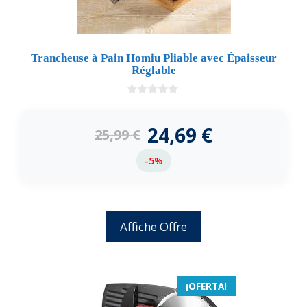
Trancheuse à Pain Homiu Pliable avec Épaisseur
Réglable
0
d
e
24,69
€
25,99
€
5
-5%
Affiche Offre
¡OFERTA!