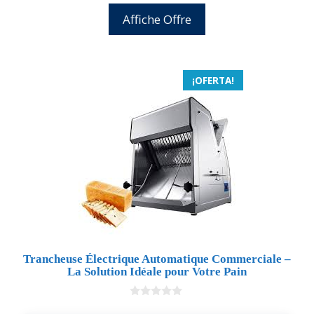
Affiche Offre
¡OFERTA!
Trancheuse Électrique Automatique Commerciale –
La Solution Idéale pour Votre Pain
0