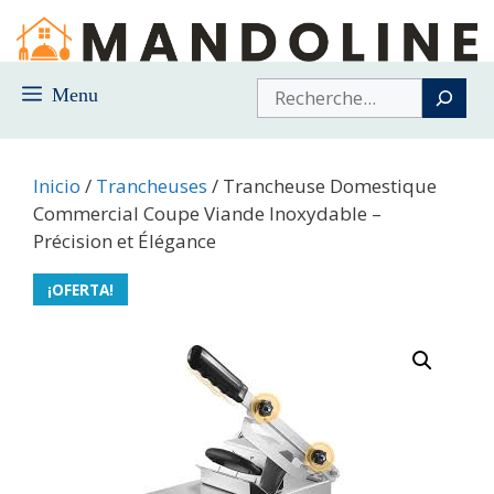
Saltar
al
contenido
Buscar
Menu
Inicio
/
Trancheuses
/ Trancheuse Domestique
Commercial Coupe Viande Inoxydable –
Précision et Élégance
¡OFERTA!