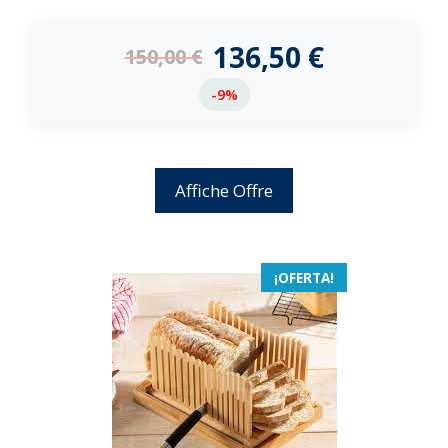
0
d
e
136,50
€
150,00
€
5
-9%
Affiche Offre
¡OFERTA!