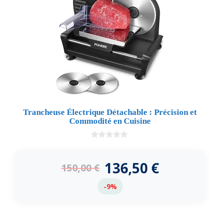
Trancheuse Électrique Détachable : Précision et
Commodité en Cuisine
0
d
e
136,50
€
150,00
€
5
-9%