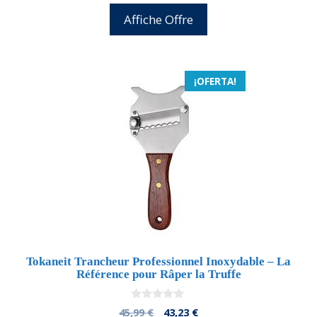
5
original
actual
Affiche Offre
era:
es:
35,00 €.
31,85 €.
¡OFERTA!
Tokaneit Trancheur Professionnel Inoxydable – La
Référence pour Râper la Truffe
0
El
El
45,99
€
43,23
€