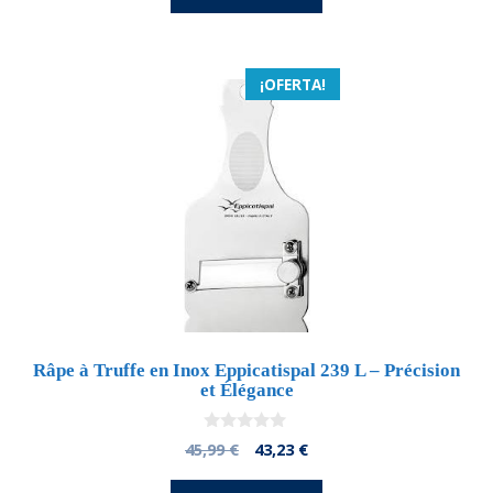
era:
es:
25,99 €.
23,91 €.
¡OFERTA!
Râpe à Truffe en Inox Eppicatispal 239 L – Précision
et Élégance
0
El
El
45,99
€
43,23
€
d
precio
precio
e
5