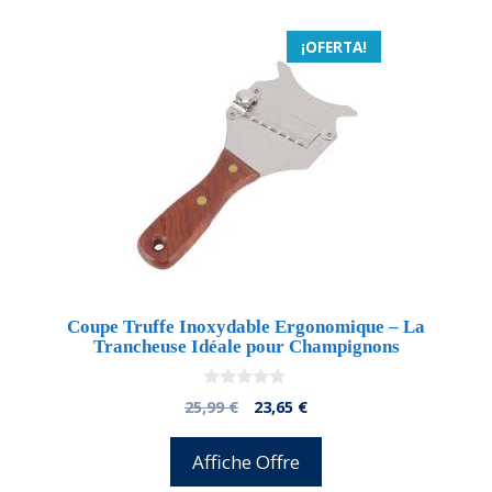
¡OFERTA!
Coupe Truffe Inoxydable Ergonomique – La
Trancheuse Idéale pour Champignons
0
El
El
25,99
€
23,65
€
d
precio
precio
e
5
original
actual
Affiche Offre
era:
es: