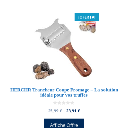
25,99 €.
23,65 €.
¡OFERTA!
HERCHR Trancheur Coupe Fromage – La solution
idéale pour vos truffes
0
El
El
25,99
€
23,91
€
d
precio
precio
e
5
original
actual
Affiche Offre