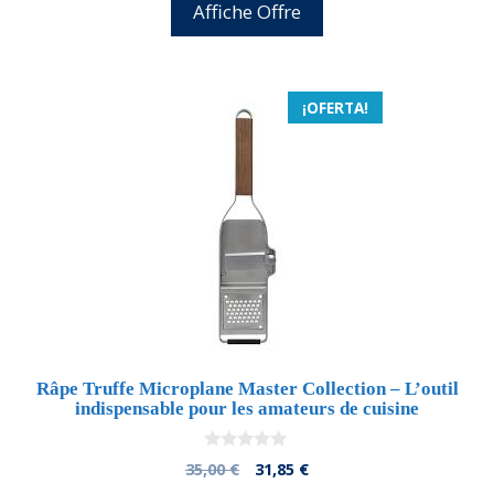
original
actual
Affiche Offre
era:
es:
45,99 €.
43,23 €.
¡OFERTA!
Râpe Truffe Microplane Master Collection – L’outil
indispensable pour les amateurs de cuisine
0
El
El
35,00
€
31,85
€
d
precio
precio
e