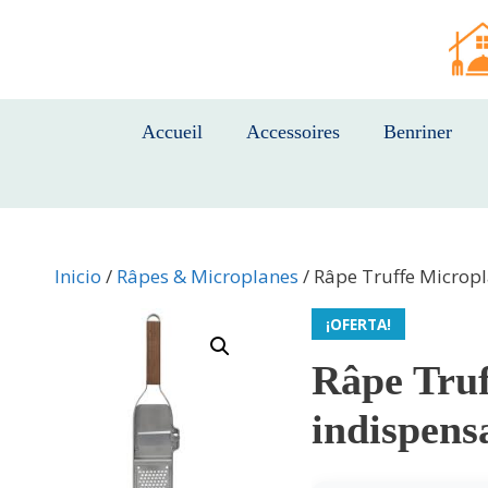
Saltar
al
contenido
Accueil
Accessoires
Benriner
Inicio
/
Râpes & Microplanes
/ Râpe Truffe Micropl
¡OFERTA!
Râpe Truf
indispens