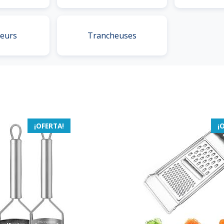
seurs
Trancheuses
¡OFERTA!
¡