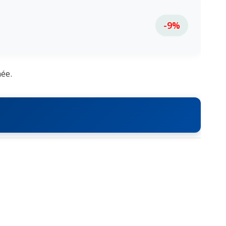
-9%
née.