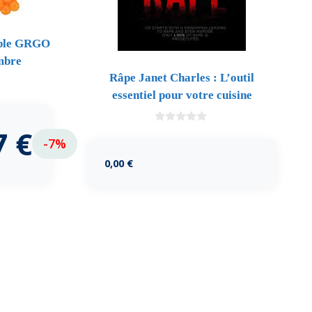
able GRGO
mbre
Râpe Janet Charles : L’outil
essentiel pour votre cuisine
7
€
0
-7%
d
e
5
0,00
€