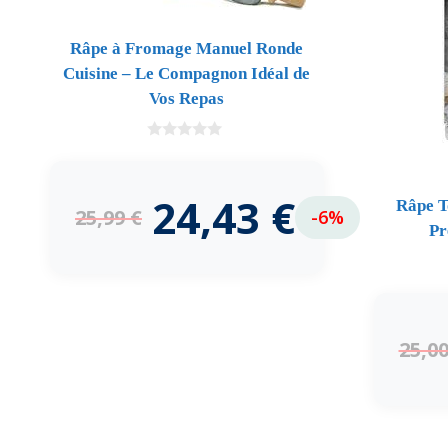
Râpe à Fromage Manuel Ronde
Cuisine – Le Compagnon Idéal de
Vos Repas
0
d
e
5
24,43
€
Râpe T
25,99
€
-6%
Pr
25,0