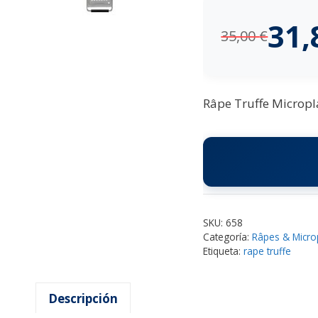
31
35,00
€
Râpe Truffe Micropla
SKU:
658
Categoría:
Râpes & Micro
Etiqueta:
rape truffe
Descripción