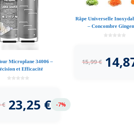
Râpe Universelle Inoxyd
– Concombre Ginge
0
d
e
5
14,8
15,99
€
our Microplane 34006 –
écision et Efficacité
0
d
e
5
23,25
€
0
€
-7%